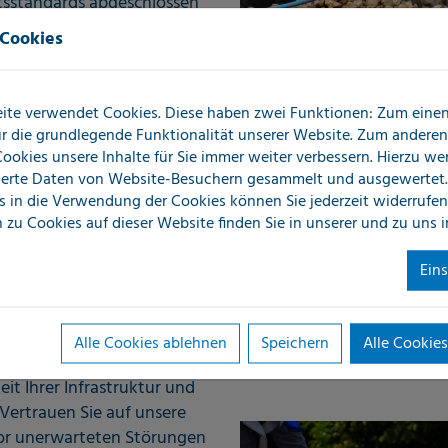
tsstandards abgeschlossen
pezifischen Anforderungen
 Cookies
tandards in Ihrem Betrieb
ite verwendet Cookies. Diese haben zwei Funktionen: Zum einen 
für die grundlegende Funktionalität unserer Website. Zum andere
rnetzen für
 Cookies unsere Inhalte für Sie immer weiter verbessern. Hierzu w
erte Daten von Website-Besuchern gesammelt und ausgewertet.
s in die Verwendung der Cookies können Sie jederzeit widerrufen
 zu Cookies auf dieser Website finden Sie in unserer
und zu uns 
striellen Rohrnetze mit
Ein
trieunternehmen können
und kostspieligen
en ermöglichen eine
Alle Cookies ablehnen
Speichern
Alle Cookies
ten, bevor sie zu teuren
eit Ihrer Infrastruktur und
 Vertrauen Sie auf unsere
vor unerwarteten Störungen