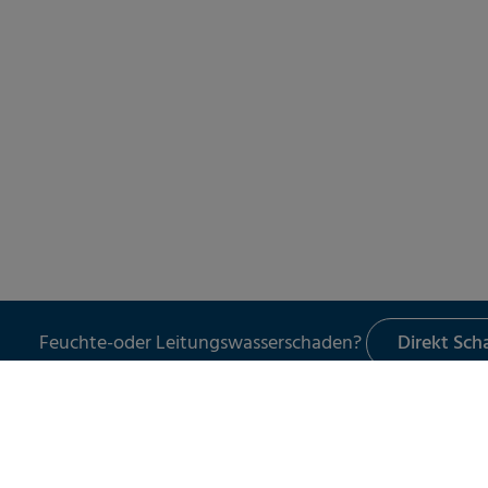
Feuchte-oder Leitungswasserschaden?
Direkt Sc
LECKORTUNG
UNSER 
Leckortung in Gebäuden
Schade