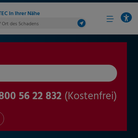
EC In Ihrer Nähe
/ Ort des Schadens
800 56 22 832
(Kostenfrei)