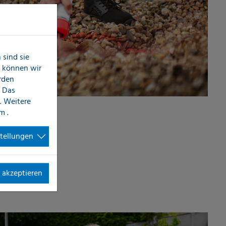
sind sie
n können wir
erden
 Das
. Weitere
im
.
stellungen
 akzeptieren