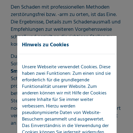
Den Schaden mit professionellen Methoden
zerstörungsfrei bzw. -arm zu orten, ist das Eine.
Die Ergebnisse, Details zum Schadenausmaß und
Empfehlungen zur weiteren Vorgehensweise
schnell und gezielt an die richtigen Stellen zu
kommunizieren, das Andere.
Hinweis zu Cookies
Durch unsere intelligente
Softwarelösung
LOCATEC
Unsere Webseite verwendet Cookies. Diese
SmartReport®
werden Informationen zu
haben zwei Funktionen: Zum einen sind sie
Schäden nicht nur maßgeschneidert und
erforderlich für die grundlegende
professionell dokumentiert. Die am Prozess
Funktionalität unserer Website. Zum
anderen können wir mit Hilfe der Cookies
beteiligten
unsere Inhalte für Sie immer weiter
Stellen erhalten alle relevanten Informationen,
verbessern. Hierzu werden
noch bevor unser Messtechniker den Schadenort
pseudonymisierte Daten von Website-
verlässt - per E-Mail oder via Schnittstelle direkt
Besuchern gesammelt und ausgewertet.
an Ihr System oder Portal.
Das Einverständnis in die Verwendung der
Cookies können Sie jederzeit widerrufen.